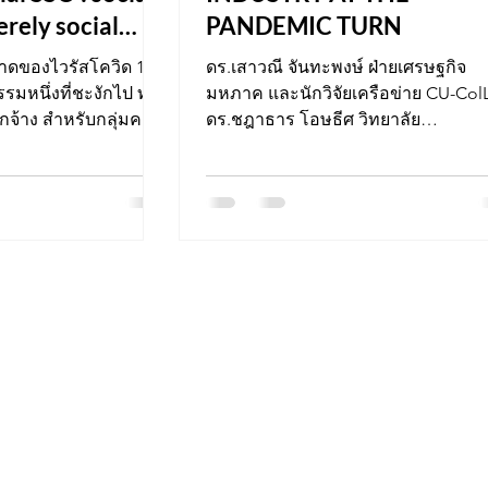
erely social
PANDEMIC TURN
าดของไวรัสโควิด 19
ดร.เสาวณี จันทะพงษ์ ฝ่ายเศรษฐกิจ
มหนึ่งที่ชะงักไป ทั้ง
มหภาค และนักวิจัยเครือข่าย CU-Col
กจ้าง สำหรับกลุ่มคอ
ดร.ชฎาธาร โอษธีศ วิทยาลัย
ประชากรศาสตร์ จุฬาลงกรณ์
มหาวิทยาลัย...
รา
research@chula.ac.th
าคารวิศิษฐ์ ประจวบเหมาะ
รณ์มหาวิทยาลัย
กรุงเทพฯ
ี่เปิดทำการ 09.00 – 16.00
ติดต่อ +66 (62) 9181840