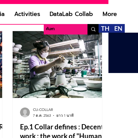
es
Media
ia
Activities
DataLab Collab
More
TH
EN
CU-COLLAR
7 ต.ค. 2563
ยาว 1 นาที
AR
Ep.1 Collar defines : Decent
work : the work of "Human"