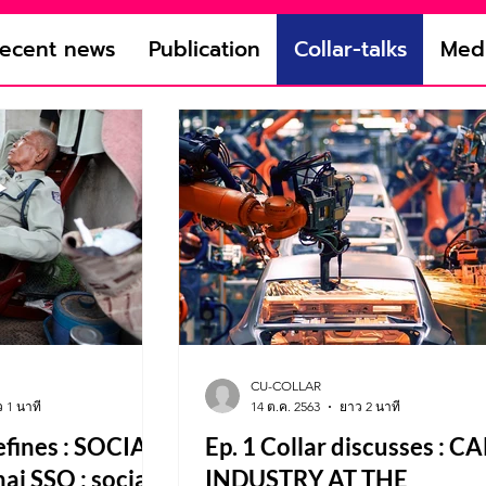
ollar Defines
Collar Discuss
ecent news
Publication
Collar-talks
Med
KS
CU-COLLAR
 1 นาที
14 ต.ค. 2563
ยาว 2 นาที
defines : SOCIAL
Ep. 1 Collar discusses : C
i SSO : social
INDUSTRY AT THE