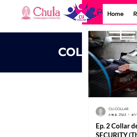
All Posts
C
Home
R
COLLAR TAL
CU-COLLAR
6 พ.ย. 2563
ยาว
Ep. 2 Collar 
SECURITY (Tha