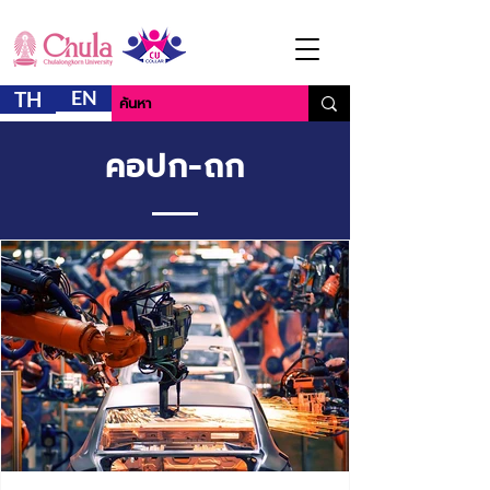
EN
TH
คอปก-ถก