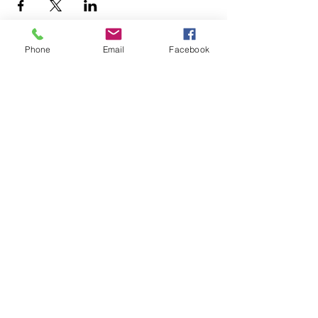
Phone
Email
Facebook
ติดต่อเรา
labour.research@chula.ac.th
ชั้น 3 อาคารวิศิษฐ์ ประจวบเหมาะ
จุฬาลงกรณ์มหาวิทยาลัย
ปทุมวัน กรุงเทพฯ
10330
ชั่วโมงที่เปิดทำการ 09.00 – 16.00
หมายเลขติดต่อ
+66 (62) 9181840