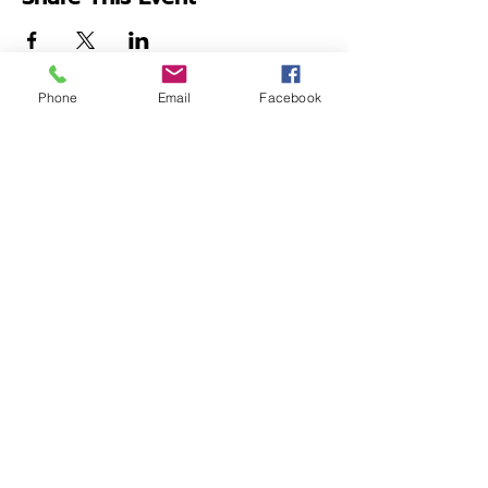
Phone
Email
Facebook
ติดต่อเรา
labour.research@chula.ac.th
ชั้น 3 อาคารวิศิษฐ์ ประจวบเหมาะ
จุฬาลงกรณ์มหาวิทยาลัย
ปทุมวัน กรุงเทพฯ
10330
ชั่วโมงที่เปิดทำการ 09.00 – 16.00
หมายเลขติดต่อ
+66 (62) 9181840