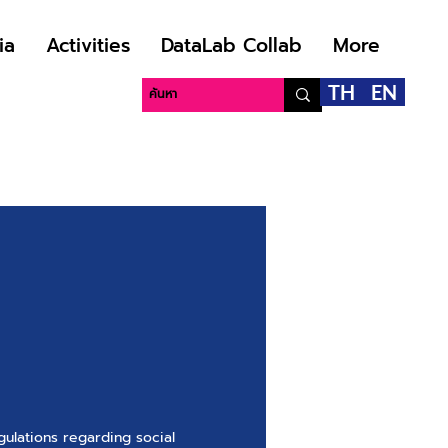
ia
Activities
DataLab Collab
More
TH
EN
gulations regarding social