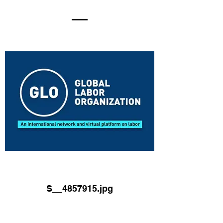
S__4857915.jpg